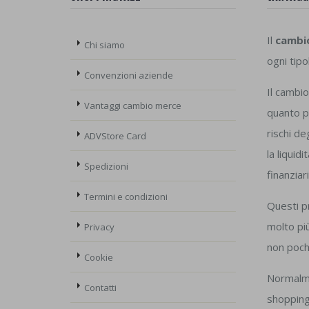
Il
cambio
Chi siamo
ogni tipo
Convenzioni aziende
Il cambi
Vantaggi cambio merce
quanto pe
rischi de
ADVStore Card
la liquid
Spedizioni
finanzia
Termini e condizioni
Questi pr
molto più
Privacy
non poch
Cookie
Normalme
Contatti
shopping 