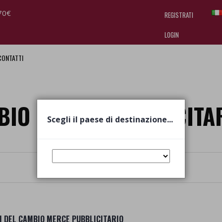
70€
REGISTRATI
LOGIN
CONTATTI
I am doing used car sales, in order
they often wear brand-name clothe
replica watches
.
BIO MERCE PUBBLICITA
Scegli il paese di destinazione...
I DEL CAMBIO MERCE PUBBLICITARIO