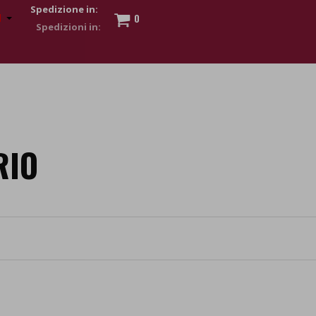
Spedizione in:
0
 to show my financial strength. Make customers trust. Therefore,
s and wear various brand-name watches, which of course are
RIO