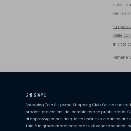
saldi ch
del marke
In questa
dalle co
in città
Rimane v
CHI SIAMO
Shopping Tale è il primo Shopping Club Online che tra
prodotti provenienti dal cambio merce pubblicitario. Gra
di approvvigionarsi da questo esclusivo e particolare
Tale è in grado di praticare prezzi di vendita scontati d