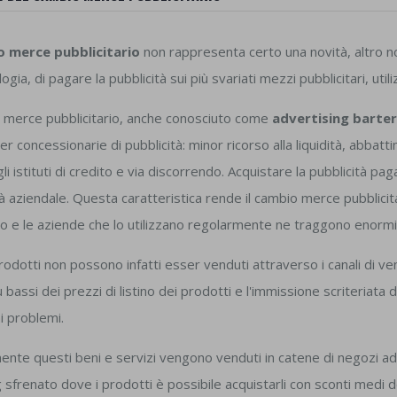
 merce pubblicitario
non rappresenta certo una novità, altro n
logia, di pagare la pubblicità sui più svariati mezzi pubblicitari, util
o merce pubblicitario, anche conosciuto come
advertising barter
r concessionarie di pubblicità: minor ricorso alla liquidità, abbatti
gli istituti di credito e via discorrendo. Acquistare la pubblicità
ità aziendale. Questa caratteristica rende il cambio merce pubblici
rio e le aziende che lo utilizzano regolarmente ne traggono enormi 
odotti non possono infatti esser venduti attraverso i canali di vend
 bassi dei prezzi di listino dei prodotti e l'immissione scriteriata
i problemi.
nte questi beni e servizi vengono venduti in catene di negozi ad a
sfrenato dove i prodotti è possibile acquistarli con sconti medi del