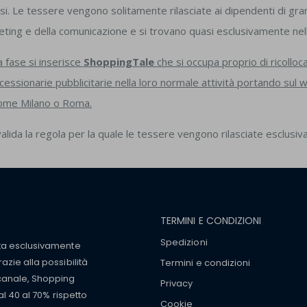
iusi. Le tessere vengono solitamente rilasciate ai dipendenti di g
ting e della comunicazione e si trovano quasi esclusivamente nelle
 fase si inserisce
ShoppingTale
che si occupa proprio di ricolloca
ncessionarie pubblicitarie nella loro normale attività portando sul
 come Milano o Roma.
alida la regola per la quale le tessere vengono rilasciate esclusi
TERMINI E CONDIZIONI
Spedizioni
tta esclusivamente
zie alla possibilità
Termini e condizioni
 canale, Shopping
Privacy
al 40 al 70% rispetto
Cookie