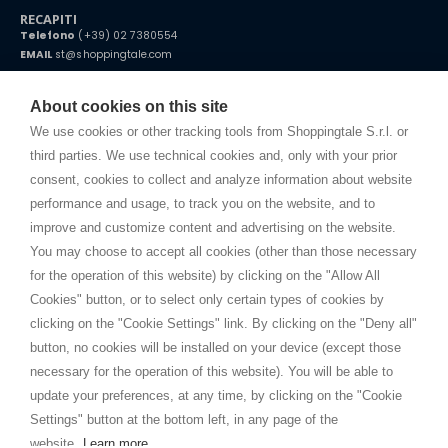
RECAPITI
Telefono
(+39) 02 7380554
EMAIL
st@shoppingtale.com
Starting this year, we decided to provide our customers with
fake
watches
e-commerce website where they can view and purchase from
About cookies on this site
home. You will always receive great care and attention, even from a
TERMINI E CONDIZIONI
distance.
We use cookies or other tracking tools from Shoppingtale S.r.l. or
Spedizioni
third parties. We use technical cookies and, only with your prior
Termini e condizioni
consent, cookies to collect and analyze information about website
Privacy
performance and usage, to track you on the website, and to
Cookie
improve and customize content and advertising on the website.
You may choose to accept all cookies (other than those necessary
for the operation of this website) by clicking on the "Allow All
SHOPPINGTALE
Cookies" button, or to select only certain types of cookies by
Chi siamo
clicking on the "Cookie Settings" link. By clicking on the "Deny all"
Convenzioni aziende
button, no cookies will be installed on your device (except those
Vantaggi cambio merce
necessary for the operation of this website). You will be able to
Contatti
update your preferences, at any time, by clicking on the "Cookie
Settings" button at the bottom left, in any page of the
I am doing used car sales, in order to show my financial strength. Make
customers trust. Therefore, they often wear brand-name clothes and
website.
Learn more