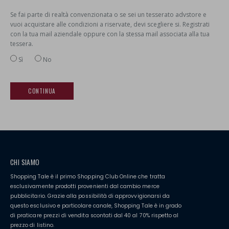
Se fai parte di realtà convenzionata o se sei un tesserato advstore e
vuoi acquistare alle condizioni a riservate, devi scegliere si. Registrati
con la tua mail aziendale oppure con la stessa mail associata alla tua
tessera.
Sì
No
CHI SIAMO
Shopping Tale è il primo Shopping Club Online che tratta
esclusivamente prodotti provenienti dal cambio merce
pubblicitario. Grazie alla possibilità di approvvigionarsi da
questo esclusivo e particolare canale, Shopping Tale è in grado
di praticare prezzi di vendita scontati dal 40 al 70% rispetto al
prezzo di listino.