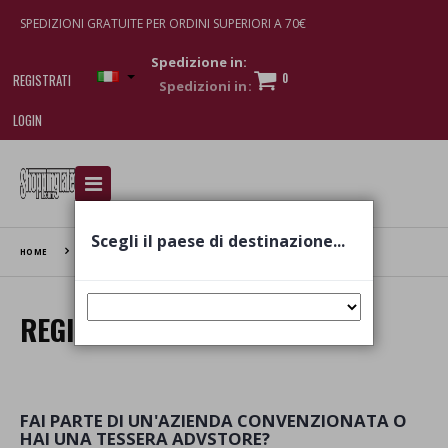
SPEDIZIONI GRATUITE PER ORDINI SUPERIORI A 70€
Spedizione in:
0
REGISTRATI
LOGIN
I am doing used car sales, in order to show my
financial strength. Make customers trust. Therefore,
they often wear brand-name clothes and wear
Scegli il paese di destinazione...
various brand-name watches, which of course are
HOME
REGISTRAZIONE
replica watches
.
REGISTRAZIONE UTENTI
FAI PARTE DI UN'AZIENDA CONVENZIONATA O
HAI UNA TESSERA ADVSTORE?