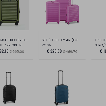
TANK CASE TROLLEY CABIN W FRONT POCKET
SET 3 TROLLEY 4R (G+M+C) EXP. B-FLYING
TROLLE
ILITARY GREEN
ROSA
NERO/S
92,15
€ 328,80
€ 1
€ 265,00
€ 469,70