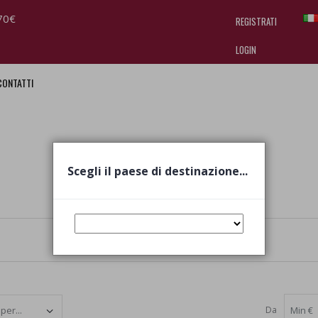
70€
REGISTRATI
LOGIN
CONTATTI
I am doing used car sales, in order
they often wear brand-name clothe
replica watches
.
Scegli il paese di destinazione...
Da