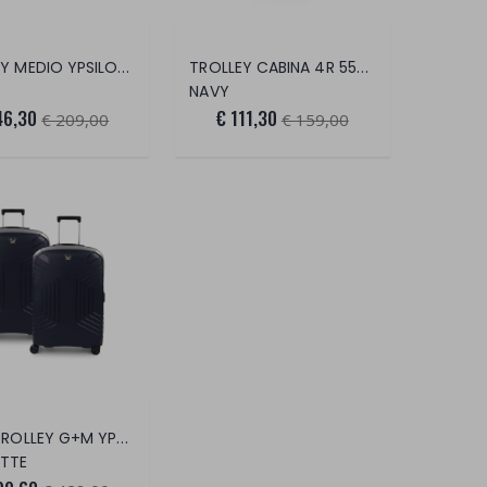
TROLLEY MEDIO YPSILON 4.0
TROLLEY CABINA 4R 55/20 CM BOX 2.0
NAVY
46,30
€ 111,30
€ 209,00
€ 159,00
SET 2 TROLLEY G+M YPSILON 4.0
OTTE