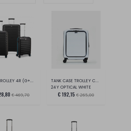
SET 3 TROLLEY 4R (G+M+C) B-FLYING NEON
TANK CASE TROLLEY CABIN W FRONT POCKET
24Y OPTICAL WHITE
28,80
€ 192,15
€ 469,70
€ 265,00