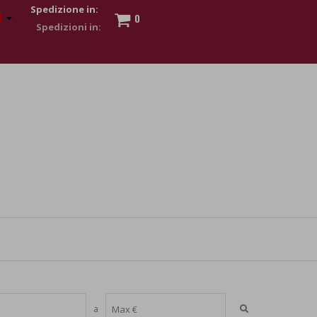
Spedizione in:
0
 to show my financial strength. Make customers trust. Therefore,
s and wear various brand-name watches, which of course are
a