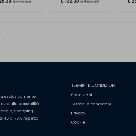
25,30
€ 132,30
€ 2
€ 179,00
€ 189,00
i
TERMINI E CONDIZIONI
Spedizioni
tta esclusivamente
zie alla possibilità
Termini e condizioni
 canale, Shopping
Privacy
al 40 al 70% rispetto
Cookie