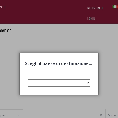
70€
REGISTRATI
LOGIN
CONTATTI
I am doing used car sales, in order
they often wear brand-name clothe
replica watches
.
Scegli il paese di destinazione...
Da