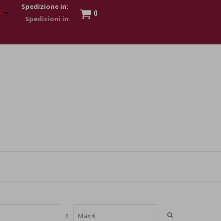
Spedizione in:
0
 to show my financial strength. Make customers trust. Therefore,
s and wear various brand-name watches, which of course are
a