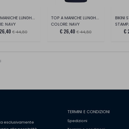
TOP A MANICHE LUNGHE BLU NAVY CON COLLET
TOP A MANICHE LUNGHE BLU NAVY CON RIGHE
BIKINI
E: NAVY
COLORE: NAVY
STAMPA
 26,40
€ 26,40
€ 
€ 44,80
€ 44,80
i
TERMINI E CONDIZIONI
Spedizioni
tta esclusivamente