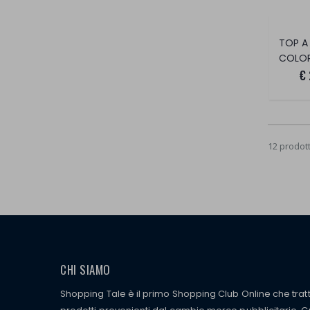
COLOR
€
12 prodott
CHI SIAMO
Shopping Tale è il primo Shopping Club Online che tra