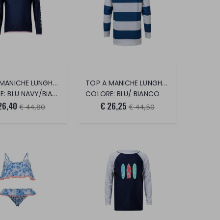
TOP A MANICHE LUNGHE BLU NAVY E ROSA.
TOP A MANICHE LUNGHE A RIGHE BIANCHE E B
 BLU NAVY/BIANCO
COLORE: BLU/ BIANCO
26,40
€ 26,25
€ 44,80
€ 44,50