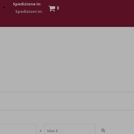
Spedizione in:
0
 to show my financial strength. Make customers trust. Therefore,
s and wear various brand-name watches, which of course are
a