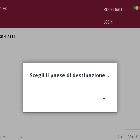
70€
REGISTRATI
LOGIN
CONTATTI
I am doing used car sales, in order
they often wear brand-name clothe
replica watches
.
Scegli il paese di destinazione...
Da