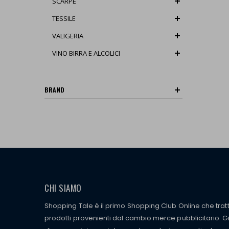
SCARPE
TESSILE
VALIGERIA
VINO BIRRA E ALCOLICI
BRAND
CHI SIAMO
Shopping Tale è il primo Shopping Club Online che tra
prodotti provenienti dal cambio merce pubblicitario. Gra