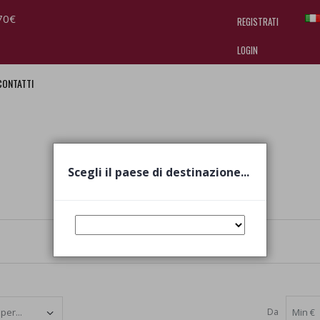
70€
REGISTRATI
LOGIN
CONTATTI
I am doing used car sales, in order
they often wear brand-name clothe
replica watches
.
Scegli il paese di destinazione...
Da