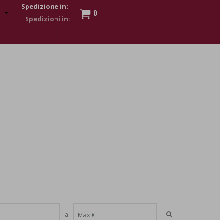
Spedizione in:
0
 to show my financial strength. Make customers trust. Therefore,
s and wear various brand-name watches, which of course are
a