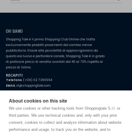
CHI SIAMO
Shopping Tale è il primo Shopping Club Online che tratta
esclusivamente prodotti provenienti dal cambio merce
pubblicitario. Grazie alla possibilità di approvvigionarsi da
questo esclusivo e particolare canale, Shopping Tale è in grado
di praticare prezzi di vendita scontati dal 40 al 70% rispetto al
prezzo di listino.
RECAPITI
Telefono
(+39) 02 7380554
EMAIL
st@shoppingtale.com
Starting this year, we decided to provide our customers with
fake
watches
e-commerce website where they can view and purchase from
About cookies on this site
home. You will always receive great care and attention, even from a
TERMINI E CONDIZIONI
distance.
We use cookies or other tracking tools from Shoppingtale S.r.l. or
Spedizioni
third parties. We use technical cookies and, only with your prior
Termini e condizioni
consent, cookies to collect and analyze information about website
Privacy
performance and usage, to track you on the website, and to