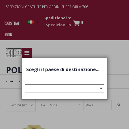
SPEDIZIONI GRATUITE PER ORDINI SUPERIORI A 70€
Spedizione in:
0
REGISTRATI
LOGIN
I am doing used car sales, in order to show my
financial strength. Make customers trust. Therefore,
they often wear brand-name clothes and wear
POLO
Scegli il paese di destinazione...
various brand-name watches, which of course are
replica watches
.
HOME
POLO
Da
a
Set Ascending Direction