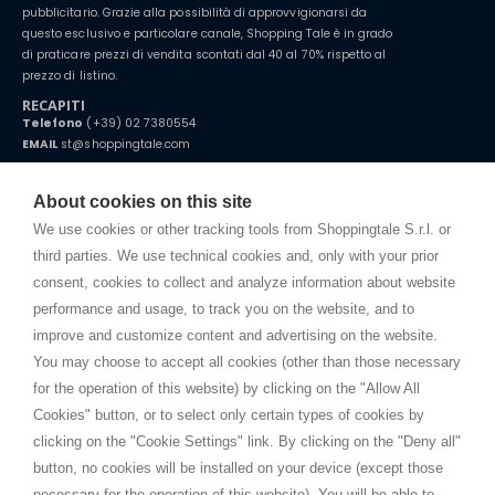
pubblicitario. Grazie alla possibilità di approvvigionarsi da
questo esclusivo e particolare canale, Shopping Tale è in grado
di praticare prezzi di vendita scontati dal 40 al 70% rispetto al
prezzo di listino.
RECAPITI
Telefono
(+39) 02 7380554
EMAIL
st@shoppingtale.com
Starting this year, we decided to provide our customers with
fake
watches
e-commerce website where they can view and purchase from
About cookies on this site
home. You will always receive great care and attention, even from a
TERMINI E CONDIZIONI
distance.
We use cookies or other tracking tools from Shoppingtale S.r.l. or
Spedizioni
third parties. We use technical cookies and, only with your prior
Termini e condizioni
consent, cookies to collect and analyze information about website
Privacy
performance and usage, to track you on the website, and to
Cookie
improve and customize content and advertising on the website.
You may choose to accept all cookies (other than those necessary
for the operation of this website) by clicking on the "Allow All
SHOPPINGTALE
Cookies" button, or to select only certain types of cookies by
Chi siamo
clicking on the "Cookie Settings" link. By clicking on the "Deny all"
Convenzioni aziende
button, no cookies will be installed on your device (except those
Vantaggi cambio merce
necessary for the operation of this website). You will be able to