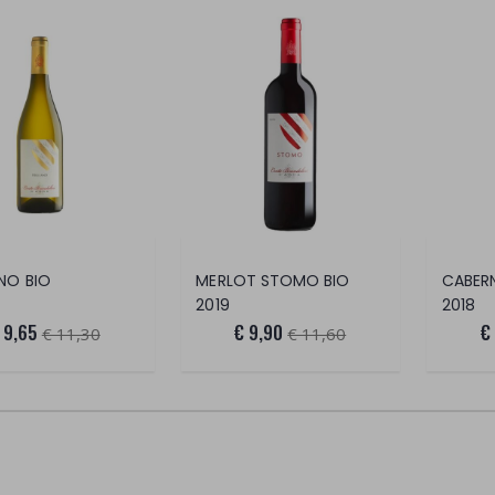
ANO BIO
MERLOT STOMO BIO
CABERN
2019
2018
 9,65
€ 9,90
€
€ 11,30
€ 11,60