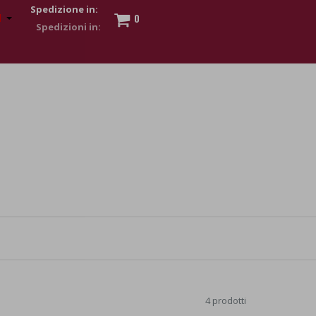
Spedizione in:
0
 to show my financial strength. Make customers trust. Therefore,
s and wear various brand-name watches, which of course are
4 prodotti