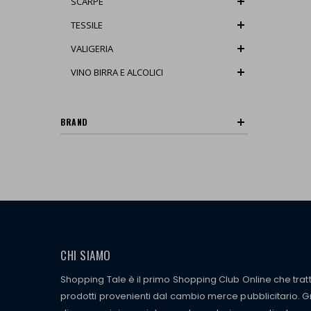
SCARPE
TESSILE
VALIGERIA
VINO BIRRA E ALCOLICI
BRAND
CHI SIAMO
Shopping Tale è il primo Shopping Club Online che tra
prodotti provenienti dal cambio merce pubblicitario. Gra