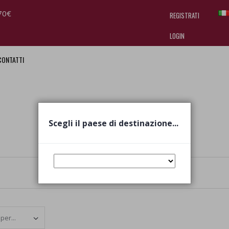
70€
REGISTRATI
LOGIN
CONTATTI
I am doing used car sales, in order
they often wear brand-name clothe
replica watches
.
I
Scegli il paese di destinazione...
Set Ascending Direction