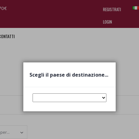
70€
REGISTRATI
LOGIN
CONTATTI
I am doing used car sales, in order
they often wear brand-name clothe
replica watches
.
Scegli il paese di destinazione...
Set Ascending Direction