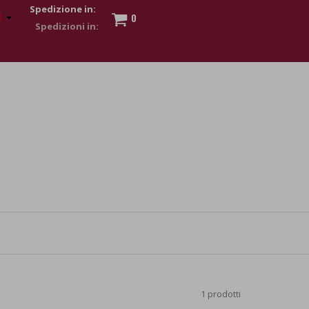
Spedizione in:
0
 to show my financial strength. Make customers trust. Therefore,
s and wear various brand-name watches, which of course are
1 prodotti