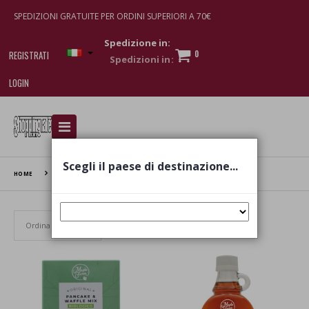
SPEDIZIONI GRATUITE PER ORDINI SUPERIORI A 70€
Spedizione in:
0
REGISTRATI
LOGIN
I am doing used car sales, in order to show my
financial strength. Make customers trust. Therefore,
they often wear brand-name clothes and wear
Scegli il paese di destinazione...
various brand-name watches, which of course are
HOME
MAPLE FARM
replica watches
.
Set Ascending Direction