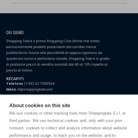
CHI SIAMO
Shopping Tale è il primo Shopping Club Online che tratta
esclusivamente prodotti provenienti dal cambio merce
pubblicitario. Grazie alla possibilità di approvvigionarsi da
questo esclusivo e particolare canale, Shopping Tale è in grado
di praticare prezzi di vendita scontati dal 40 al 70% rispetto al
prezzo di listino.
RECAPITI
Telefono
(+39) 02 7380554
EMAIL
st@shoppingtale.com
Starting this year, we decided to provide our customers with
fake
watches
e-commerce website where they can view and purchase from
About cookies on this site
home. You will always receive great care and attention, even from a
TERMINI E CONDIZIONI
distance.
We use cookies or other tracking tools from Shoppingtale S.r.l. or
Spedizioni
third parties. We use technical cookies and, only with your prior
Termini e condizioni
consent, cookies to collect and analyze information about website
Privacy
performance and usage, to track you on the website, and to