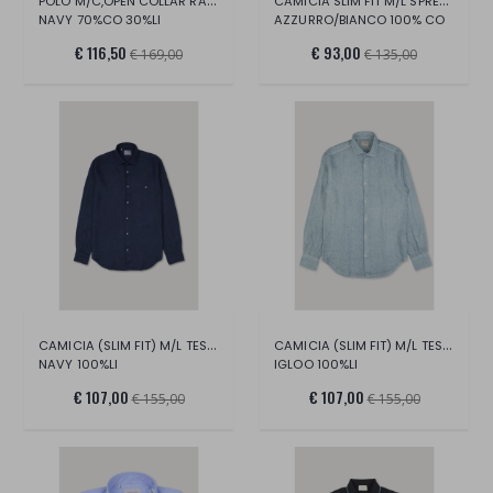
POLO M/C,OPEN COLLAR RASATA, COTONE/LINO
CAMICIA SLIM FIT M/L SPREAD COLLAR/COT
NAVY 70%CO 30%LI
AZZURRO/BIANCO 100% CO
€ 116,50
€ 93,00
€ 169,00
€ 135,00
CAMICIA (SLIM FIT) M/L TESSUTO LINO
CAMICIA (SLIM FIT) M/L TESSUTO LINO
NAVY 100%LI
IGLOO 100%LI
€ 107,00
€ 107,00
€ 155,00
€ 155,00