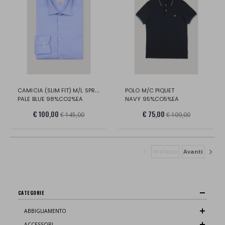
CAMICIA (SLIM FIT) M/L SPREAD COLLAR
POLO M/C PIQUET
PALE BLUE 98%CO2%EA
NAVY 95%CO5%EA
€ 100,00
€ 75,00
€ 145,00
€ 109,00
Indietro
Avanti
CATEGORIE
ABBIGLIAMENTO
ACCESSORI