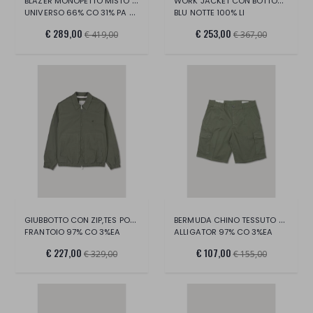
BLAZER MONOPETTO MISTO COTONE STRETCH
WORK JACKET CON BOTTONI, TESSUTO LINO
UNIVERSO 66% CO 31% PA 3% EA
BLU NOTTE 100% LI
€ 289,00
€ 253,00
€ 419,00
€ 367,00
GIUBBOTTO CON ZIP,TES POPELINE STRETCH
BERMUDA CHINO TESSUTO STRETCH ORGANICO
FRANTOIO 97% CO 3%EA
ALLIGATOR 97% CO 3%EA
€ 227,00
€ 107,00
€ 329,00
€ 155,00