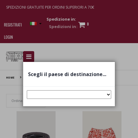
SPEDIZIONI GRATUITE PER ORDINI SUPERIORI A 70€
Spedizione in:
0
REGISTRATI
LOGIN
I am doing used car sales, in order to show my
financial strength. Make customers trust. Therefore,
they often wear brand-name clothes and wear
Scegli il paese di destinazione...
various brand-name watches, which of course are
HOME
BROOKSFIELD
replica watches
.
Set Ascending Direction