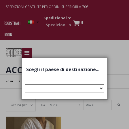
SPEDIZIONI GRATUITE PER ORDINI SUPERIORI A 70€
Spedizione in:
0
REGISTRATI
LOGIN
I am doing used car sales, in order to show my
financial strength. Make customers trust. Therefore,
they often wear brand-name clothes and wear
ACCAPPATOIO
Scegli il paese di destinazione...
various brand-name watches, which of course are
replica watches
.
HOME
ACCAPPATOIO
Da
a
Set Ascending Direction