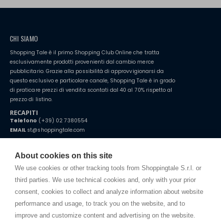
CHI SIAMO
Shopping Tale è il primo Shopping Club Online che tratta
esclusivamente prodotti provenienti dal cambio merce
pubblicitario. Grazie alla possibilità di approvvigionarsi da
questo esclusivo e particolare canale, Shopping Tale è in grado
di praticare prezzi di vendita scontati dal 40 al 70% rispetto al
prezzo di listino.
RECAPITI
Telefono
(+39) 02 7380554
EMAIL
st@shoppingtale.com
Starting this year, we decided to provide our customers with
fake
watches
e-commerce website where they can view and purchase from
About cookies on this site
home. You will always receive great care and attention, even from a
TERMINI E CONDIZIONI
distance.
We use cookies or other tracking tools from Shoppingtale S.r.l. or
Spedizioni
third parties. We use technical cookies and, only with your prior
Termini e condizioni
consent, cookies to collect and analyze information about website
Privacy
performance and usage, to track you on the website, and to
Cookie
improve and customize content and advertising on the website.