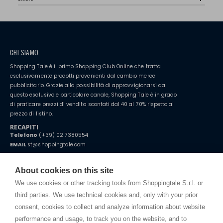
CHI SIAMO
Shopping Tale è il primo Shopping Club Online che tratta
esclusivamente prodotti provenienti dal cambio merce
pubblicitario. Grazie alla possibilità di approvvigionarsi da
questo esclusivo e particolare canale, Shopping Tale è in grado
di praticare prezzi di vendita scontati dal 40 al 70% rispetto al
prezzo di listino.
RECAPITI
Telefono
(+39) 02 7380554
EMAIL
st@shoppingtale.com
Starting this year, we decided to provide our customers with
fake
watches
e-commerce website where they can view and purchase from
About cookies on this site
home. You will always receive great care and attention, even from a
TERMINI E CONDIZIONI
distance.
We use cookies or other tracking tools from Shoppingtale S.r.l. or
Spedizioni
third parties. We use technical cookies and, only with your prior
Termini e condizioni
consent, cookies to collect and analyze information about website
Privacy
performance and usage, to track you on the website, and to