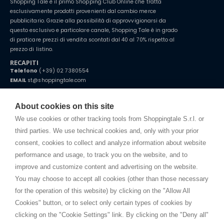
Shopping Tale è il primo Shopping Club Online che tratta
esclusivamente prodotti provenienti dal cambio merce
pubblicitario. Grazie alla possibilità di approvvigionarsi da
questo esclusivo e particolare canale, Shopping Tale è in grado
di praticare prezzi di vendita scontati dal 40 al 70% rispetto al
prezzo di listino.
RECAPITI
Telefono
(+39) 02 7380554
EMAIL
st@shoppingtale.com
Starting this year, we decided to provide our customers with
fake
watches
e-commerce website where they can view and purchase from
About cookies on this site
home. You will always receive great care and attention, even from a
TERMINI E CONDIZIONI
distance.
We use cookies or other tracking tools from Shoppingtale S.r.l. or
Spedizioni
third parties. We use technical cookies and, only with your prior
Termini e condizioni
consent, cookies to collect and analyze information about website
Privacy
performance and usage, to track you on the website, and to
Cookie
improve and customize content and advertising on the website.
You may choose to accept all cookies (other than those necessary
for the operation of this website) by clicking on the "Allow All
SHOPPINGTALE
Cookies" button, or to select only certain types of cookies by
Chi siamo
clicking on the "Cookie Settings" link. By clicking on the "Deny all"
Convenzioni aziende