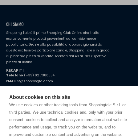
CHI SIAMO
Shopping Tale è il primo Shopping Club Online che tratta
esclusivamente prodotti provenienti dal cambio merce
pubblicitario. Grazie alla possibilità di approvvigionarsi da
questo esclusivo e particolare canale, Shopping Tale è in grado
di praticare prezzi di vendita scontati dal 40 al 70% rispetto al
prezzo di listino.
RECAPITI
Telefono
(+39) 02 7380554
EMAIL
st@shoppingtale.com
Starting this year, we decided to provide our customers with
fake
watches
e-commerce website where they can view and purchase from
About cookies on this site
home. You will always receive great care and attention, even from a
TERMINI E CONDIZIONI
distance.
We use cookies or other tracking tools from Shoppingtale S.r.l. or
Spedizioni
third parties. We use technical cookies and, only with your prior
Termini e condizioni
consent, cookies to collect and analyze information about website
Privacy
performance and usage, to track you on the website, and to
Cookie
improve and customize content and advertising on the website.