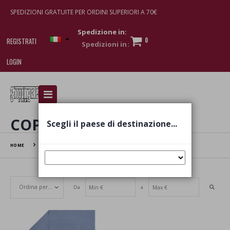
SPEDIZIONI GRATUITE PER ORDINI SUPERIORI A 70€
Spedizione in:
0
REGISTRATI
LOGIN
I am doing used car sales, in order to show my
financial strength. Make customers trust. Therefore,
they often wear brand-name clothes and wear
COPERTE
Scegli il paese di destinazione...
various brand-name watches, which of course are
replica watches
.
HOME
COPERTE
Da
a
Set Ascending Direction