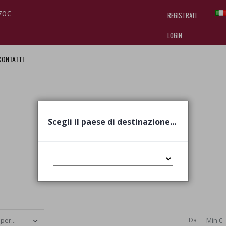
70€
REGISTRATI
LOGIN
CONTATTI
I am doing used car sales, in order
they often wear brand-name clothe
replica watches
.
Scegli il paese di destinazione...
Da