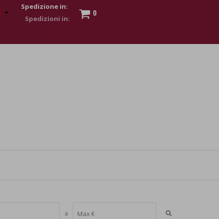
Spedizione in:
0
 to show my financial strength. Make customers trust. Therefore,
s and wear various brand-name watches, which of course are
a