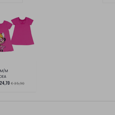
Set Ascending Direction
 M/M
DEA
 24,70
€ 35,90