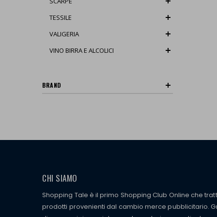
SCARPE
TESSILE
VALIGERIA
VINO BIRRA E ALCOLICI
BRAND
CHI SIAMO
Shopping Tale è il primo Shopping Club Online che tra
prodotti provenienti dal cambio merce pubblicitario. Gra