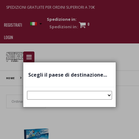
SPEDIZIONI GRATUITE PER ORDINI SUPERIORI A 70€
Spedizione in:
0
REGISTRATI
LOGIN
I am doing used car sales, in order to show my
financial strength. Make customers trust. Therefore,
they often wear brand-name clothes and wear
Scegli il paese di destinazione...
various brand-name watches, which of course are
HOME
RISO SCOTTI SNACK
replica watches
.
Set Ascending Direction