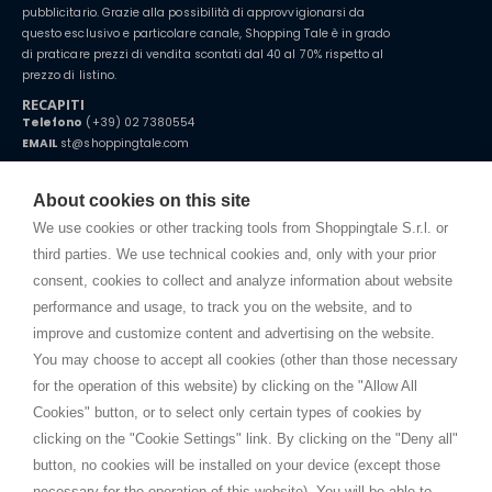
pubblicitario. Grazie alla possibilità di approvvigionarsi da
questo esclusivo e particolare canale, Shopping Tale è in grado
di praticare prezzi di vendita scontati dal 40 al 70% rispetto al
prezzo di listino.
RECAPITI
Telefono
(+39) 02 7380554
EMAIL
st@shoppingtale.com
Starting this year, we decided to provide our customers with
fake
watches
e-commerce website where they can view and purchase from
About cookies on this site
home. You will always receive great care and attention, even from a
TERMINI E CONDIZIONI
distance.
We use cookies or other tracking tools from Shoppingtale S.r.l. or
Spedizioni
third parties. We use technical cookies and, only with your prior
Termini e condizioni
consent, cookies to collect and analyze information about website
Privacy
performance and usage, to track you on the website, and to
Cookie
improve and customize content and advertising on the website.
You may choose to accept all cookies (other than those necessary
for the operation of this website) by clicking on the "Allow All
SHOPPINGTALE
Cookies" button, or to select only certain types of cookies by
Chi siamo
clicking on the "Cookie Settings" link. By clicking on the "Deny all"
Convenzioni aziende
button, no cookies will be installed on your device (except those
Vantaggi cambio merce
necessary for the operation of this website). You will be able to