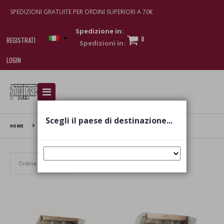
SPEDIZIONI GRATUITE PER ORDINI SUPERIORI A 70€
Spedizione in:
0
REGISTRATI
LOGIN
I am doing used car sales, in order to show my
financial strength. Make customers trust. Therefore,
they often wear brand-name clothes and wear
Scegli il paese di destinazione...
various brand-name watches, which of course are
HOME
GIOVANNI COVA & C
replica watches
.
Set Ascending Direction