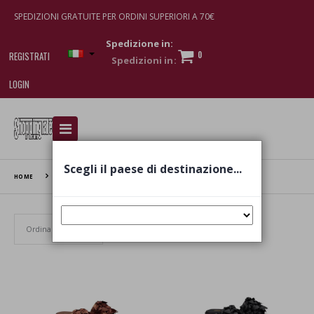
SPEDIZIONI GRATUITE PER ORDINI SUPERIORI A 70€
Spedizione in:
0
REGISTRATI
LOGIN
I am doing used car sales, in order to show my
financial strength. Make customers trust. Therefore,
they often wear brand-name clothes and wear
Scegli il paese di destinazione...
various brand-name watches, which of course are
HOME
MISS DOCKSTEPS
replica watches
.
Set Ascending Direction