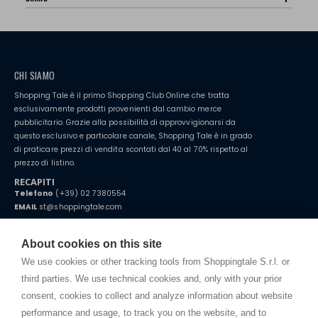
CHI SIAMO
Shopping Tale è il primo Shopping Club Online che tratta
esclusivamente prodotti provenienti dal cambio merce
pubblicitario. Grazie alla possibilità di approvvigionarsi da
questo esclusivo e particolare canale, Shopping Tale è in grado
di praticare prezzi di vendita scontati dal 40 al 70% rispetto al
prezzo di listino.
RECAPITI
Telefono
(+39) 02 7380554
EMAIL
st@shoppingtale.com
Starting this year, we decided to provide our customers with
fake
watches
e-commerce website where they can view and purchase from
About cookies on this site
home. You will always receive great care and attention, even from a
TERMINI E CONDIZIONI
distance.
We use cookies or other tracking tools from Shoppingtale S.r.l. or
Spedizioni
third parties. We use technical cookies and, only with your prior
Termini e condizioni
consent, cookies to collect and analyze information about website
Privacy
performance and usage, to track you on the website, and to