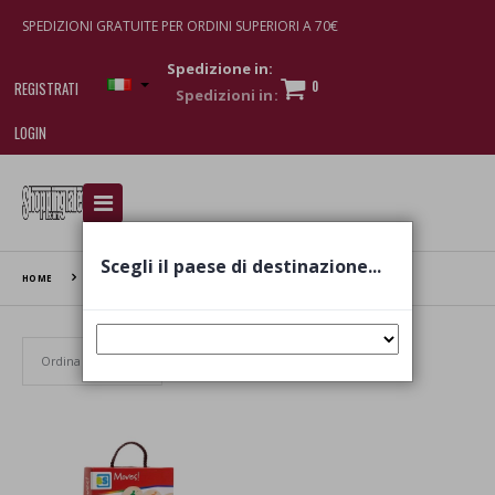
SPEDIZIONI GRATUITE PER ORDINI SUPERIORI A 70€
Spedizione in:
0
REGISTRATI
LOGIN
I am doing used car sales, in order to show my
financial strength. Make customers trust. Therefore,
they often wear brand-name clothes and wear
Scegli il paese di destinazione...
various brand-name watches, which of course are
HOME
BS TOYS
replica watches
.
Set Ascending Direction